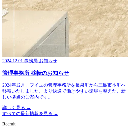
2024.12.01
事務局
お知らせ
管理事務所 移転のお知らせ
2024年12月、フイユの管理事務所を長泉町から三島市本町へ
移転いたしました。より快適で働きやすい環境を整えた、新
しい拠点のご案内です。
詳しく見る
→
すべての最新情報を見る
→
Recruit