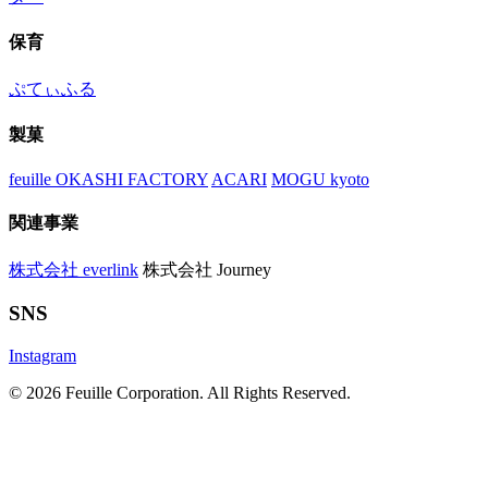
保育
ぷてぃふる
製菓
feuille OKASHI FACTORY
ACARI
MOGU kyoto
関連事業
株式会社 everlink
株式会社 Journey
SNS
Instagram
© 2026 Feuille Corporation. All Rights Reserved.